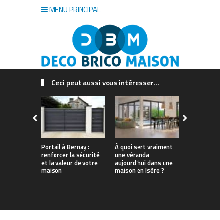
MENU PRINCIPAL
Ceci peut aussi vous intéresser...
Portail à Bernay :
À quoi sert vraiment
Quel est le
renforcer la sécurité
une véranda
insecticide
et la valeur de votre
aujourd’hui dans une
guide à lir
maison
maison en Isère ?
d’acheter