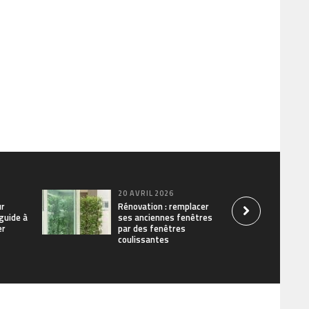
20 AVRIL 2026
ur
Rénovation : remplacer
 guide à
ses anciennes fenêtres
er
par des fenêtres
coulissantes
ouest