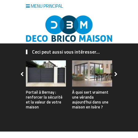
MENU PRINCIPAL
Ceci peut aussi vous intéresser...
Portail à Bernay :
À quoi sert vraiment
Quel est le
renforcer la sécurité
une véranda
insecticide
et la valeur de votre
aujourd’hui dans une
guide à lir
maison
maison en Isère ?
d’acheter