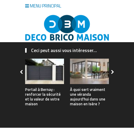
MENU PRINCIPAL
Ceci peut aussi vous intéresser...
Portail à Bernay :
À quoi sert vraiment
Quel est le
renforcer la sécurité
une véranda
insecticide
et la valeur de votre
aujourd’hui dans une
guide à lir
maison
maison en Isère ?
d’acheter