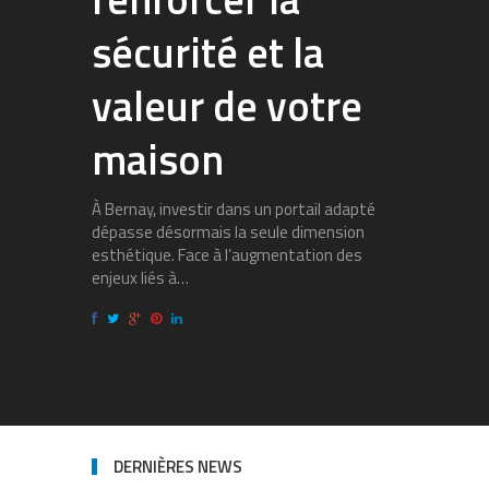
sécurité et la
véra
valeur de votre
aujo
maison
une 
Isère
À Bernay, investir dans un portail adapté
dépasse désormais la seule dimension
esthétique. Face à l’augmentation des
Installer un
enjeux liés à…
l’Isère sédui
propriétaires
engouement 
DERNIÈRES NEWS