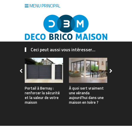
MENU PRINCIPAL
Ceci peut aussi vous intéresser...
Portail à Bernay :
À quoi sert vraiment
Quel est le
renforcer la sécurité
une véranda
insecticide
et la valeur de votre
aujourd’hui dans une
guide à lir
maison
maison en Isère ?
d’acheter