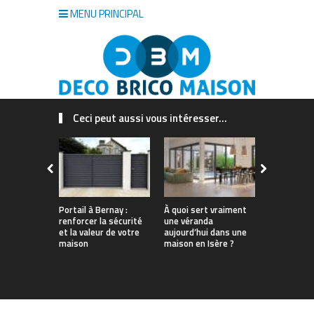
MENU PRINCIPAL
Ceci peut aussi vous intéresser...
Portail à Bernay :
À quoi sert vraiment
Quel est le
renforcer la sécurité
une véranda
insecticide
et la valeur de votre
aujourd’hui dans une
guide à lir
maison
maison en Isère ?
d’acheter