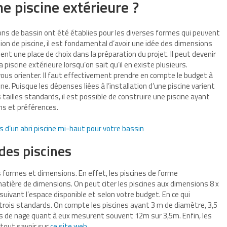
e piscine extérieure ?
ns de bassin ont été établies pour les diverses formes qui peuvent
ion de piscine, il est fondamental d’avoir une idée des dimensions
pent une place de choix dans la préparation du projet. Il peut devenir
a piscine extérieure lorsqu’on sait qu’il en existe plusieurs.
vous orienter. Il faut effectivement prendre en compte le budget à
ne. Puisque les dépenses liées à l’installation d’une piscine varient
s tailles standards, il est possible de construire une piscine ayant
ns et préférences.
 d’un abri piscine mi-haut pour votre bassin
des piscines
 formes et dimensions. En effet, les piscines de forme
atière de dimensions. On peut citer les piscines aux dimensions 8 x
 suivant l’espace disponible et selon votre budget. En ce qui
 trois standards. On compte les piscines ayant 3 m de diamètre, 3,5
rs de nage quant à eux mesurent souvent 12m sur 3,5m. Enfin, les
 tout savoir sur
ce site web
.