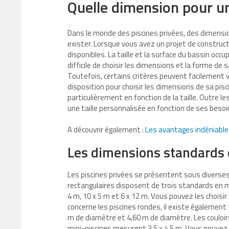
Quelle dimension pour un
Dans le monde des piscines privées, des dimensio
exister. Lorsque vous avez un projet de construct
disponibles. La taille et la surface du bassin occu
difficile de choisir les dimensions et la forme de s
Toutefois, certains critères peuvent facilement 
disposition pour choisir les dimensions de sa pisci
particulièrement en fonction de la taille. Outre le
une taille personnalisée en fonction de ses besoi
A découvrir également :
Les avantages indéniables
Les dimensions standards 
Les piscines privées se présentent sous diverses
rectangulaires disposent de trois standards en m
4 m, 10 x 5 m et 6 x 12 m. Vous pouvez les choisir
concerne les piscines rondes, il existe également
m de diamètre et 4,60 m de diamètre. Les couloi
mini-piscines mesurent 3,5 x 4,5 m. Vous pouvez