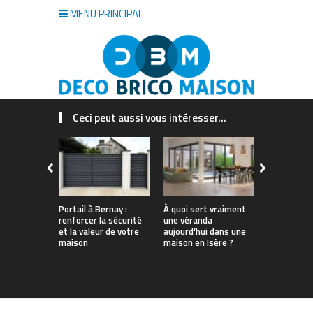
MENU PRINCIPAL
Ceci peut aussi vous intéresser...
Portail à Bernay :
À quoi sert vraiment
Quel est le
renforcer la sécurité
une véranda
insecticide
et la valeur de votre
aujourd’hui dans une
guide à lir
maison
maison en Isère ?
d’acheter