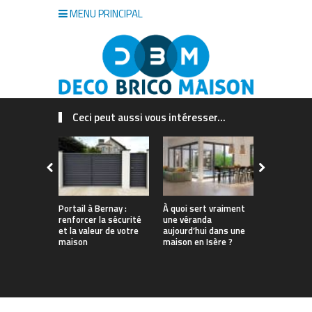
MENU PRINCIPAL
Ceci peut aussi vous intéresser...
Portail à Bernay :
À quoi sert vraiment
Quel est le
renforcer la sécurité
une véranda
insecticide
et la valeur de votre
aujourd’hui dans une
guide à lir
maison
maison en Isère ?
d’acheter