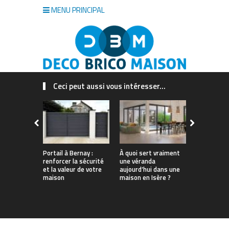
MENU PRINCIPAL
Ceci peut aussi vous intéresser...
Portail à Bernay :
À quoi sert vraiment
Quel est le
renforcer la sécurité
une véranda
insecticide
et la valeur de votre
aujourd’hui dans une
guide à lir
maison
maison en Isère ?
d’acheter