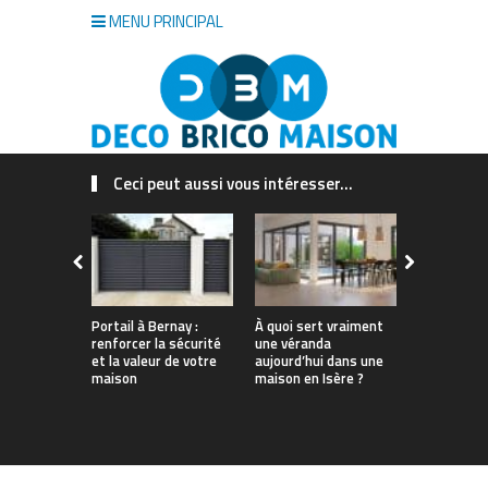
MENU PRINCIPAL
Ceci peut aussi vous intéresser...
Portail à Bernay :
À quoi sert vraiment
Quel est le
renforcer la sécurité
une véranda
insecticide
et la valeur de votre
aujourd’hui dans une
guide à lir
maison
maison en Isère ?
d’acheter