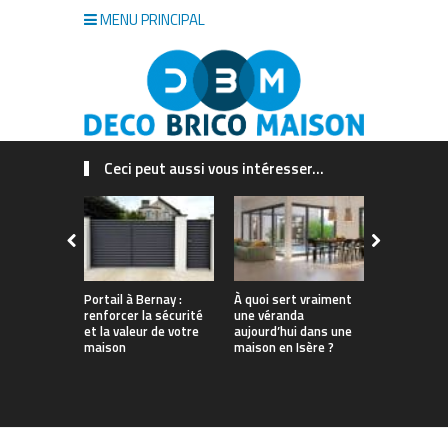
MENU PRINCIPAL
Ceci peut aussi vous intéresser...
Portail à Bernay :
À quoi sert vraiment
Quel est le
renforcer la sécurité
une véranda
insecticide
et la valeur de votre
aujourd’hui dans une
guide à lir
maison
maison en Isère ?
d’acheter