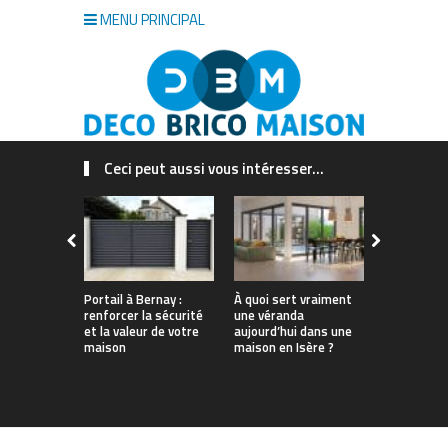
MENU PRINCIPAL
Ceci peut aussi vous intéresser...
Portail à Bernay :
À quoi sert vraiment
Quel est le
renforcer la sécurité
une véranda
insecticide
et la valeur de votre
aujourd’hui dans une
guide à lir
maison
maison en Isère ?
d’acheter